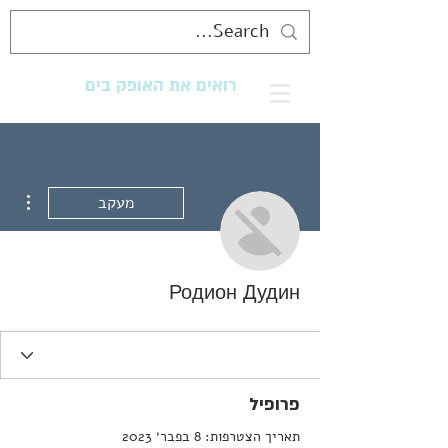
רואים את האופק בים
מנגישים את החוף לכולם
ions
מעקב
Родион Дудин
פרופיל
תאריך הצטרפות: 8 בפבר׳ 2023