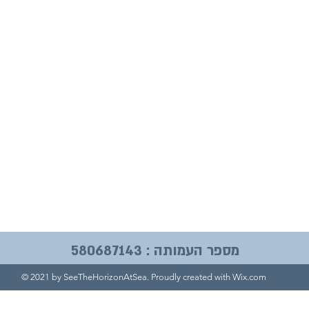
מספר העמותה : 580687143
© 2021 by SeeTheHorizonAtSea. Proudly created with
Wix.com